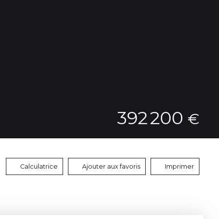
392 200
€
Calculatrice
Ajouter aux favoris
Imprimer