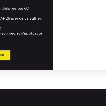
. Délivrée par CCI
CAF 26 avenue de Suffren
0
 son décret d’application
il