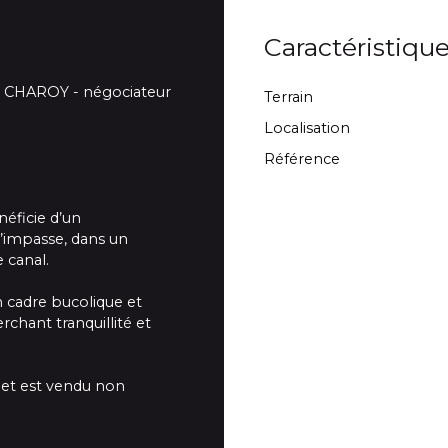
Caractéristiqu
an CHAROY - négociateur
Terrain
Localisation
Référence
néficie d’un
’impasse, dans un
 canal.
un cadre bucolique et
rchant tranquillité et
n et est vendu non