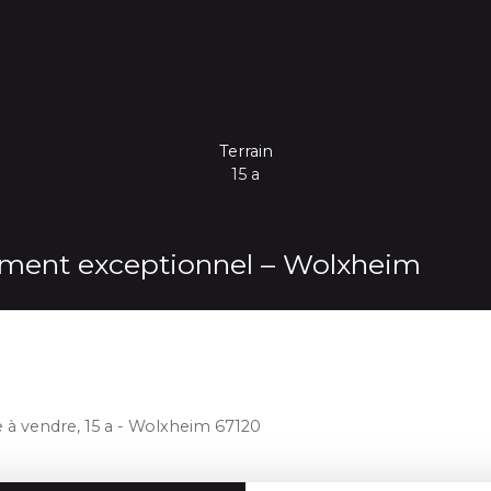
Terrain
15 a
nement exceptionnel – Wolxheim
e à vendre, 15 a - Wolxheim 67120