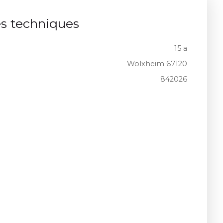
es techniques
15 a
Wolxheim 67120
842026