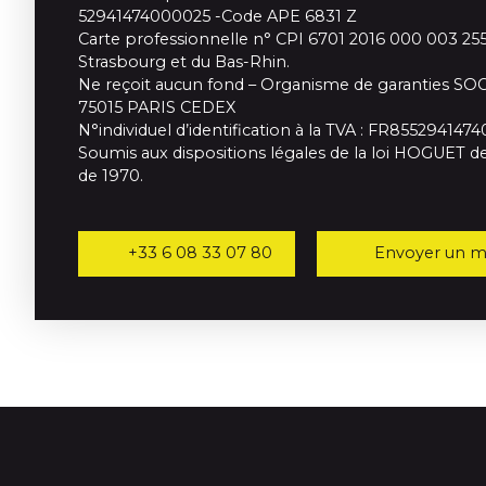
52941474000025 -Code APE 6831 Z
Carte professionnelle n° CPI 6701 2016 000 003 255
Strasbourg et du Bas-Rhin.
Ne reçoit aucun fond – Organisme de garanties SO
75015 PARIS CEDEX
N°individuel d’identification à la TVA : FR8552941474
Soumis aux dispositions légales de la loi HOGUET de
de 1970.
+33 6 08 33 07 80
Envoyer un ma