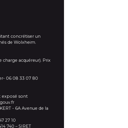
tant concrétiser un
rchés de Wolxheim.
 charge acquéreur). Prix
r- 06 08 33 07 80
st exposé sont
gouv.fr
KERT - 6A Avenue de la
7 27 10
414 740 – SIRET