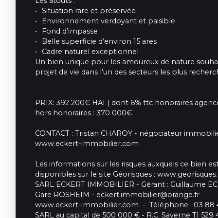
Les atouts :
Situation rare et préservée
Environnement verdoyant et paisible
Fond d’impasse
Belle superficie d’environ 15 ares
Cadre naturel exceptionnel
Un bien unique pour les amoureux de nature souhai
projet de vie dans l’un des secteurs les plus reche
PRIX: 392 200€ HAI ( dont 6% ttc honoraires agence
hors honoraires : 370 000€
CONTACT : Tristan CHAROY - négociateur immobilie
www.eckert-immobilier.com
Les informations sur les risques auxquels ce bien e
disponibles sur le site Géorisques : www.georisques.
SARL ECKERT IMMOBILIER - Gérant : Guillaume EC
Gare ROSHEIM - eckert.immobilier@orange.fr
www.eckert-immobilier.com - Téléphone : 03 88 4
SARL au capital de 500 000 € - R.C. Saverne TI 529 