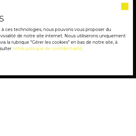
S
e souhaitez pas faire l'objet
ce à ces technologies, nous pouvons vous proposer du
ent sur la liste d'opposition
ivialité de notre site internet. Nous utiliserons uniquement
 le site Internet
 la rubrique ″Gérer les cookies″ en bas de notre site, à
sulter
notre politique de confidentialité
.
notre
politique de