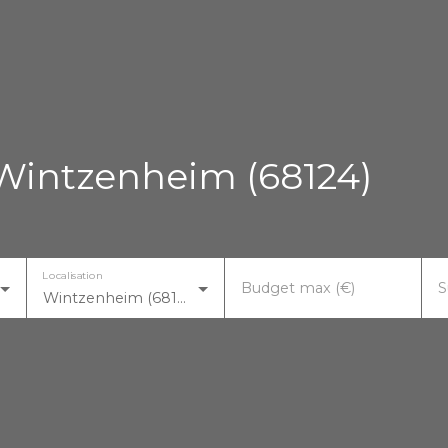
 Wintzenheim (68124)
Localisation
Budget max (€)
S
Wintzenheim (68124)