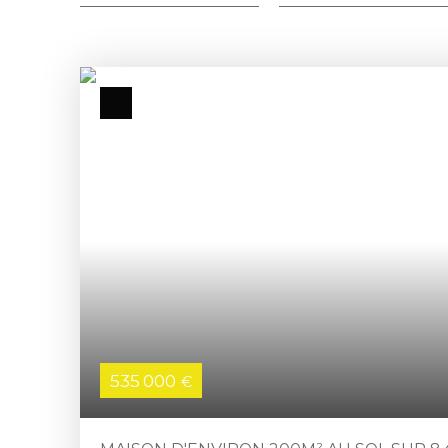
535 000
€