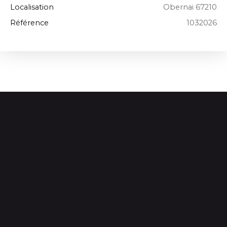
Localisation
Obernai 67210
Référence
1032026
+
−