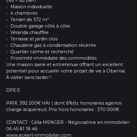
Les + du bien :
Maison individuelle
4 chambres
Terrain de 572 m²
Double garage côte à côte
Véranda chauffée
Terrasse et jardin clos
Chaudière gaz à condensation récente
Quartier calme et recherché
Proximité immédiate des commodités
Une maison saine et entretenue offrant un excellent
potentiel pour accueillir votre projet de vie à Obernai.
À visiter sans tarder !
DPE:E
PRIX: 392 200€ HAI ( dont 6%ttc honoraires agence
charge acquéreur). Prix hors honoraires : 370 000€
CONTACT : Célia MENGER - Négociatrice en immobilier-
06 45 81 18 46
www.eckert-immobilier.com