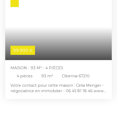
99 900
€
MAISON - 93 M² - 4 PIÈCES
4
pièces
93
m²
Obernai 67210
Votre contact pour cette maison : Célia Menger -
négociatrice en immobilier - 06 45 81 18 46 www.
eckert-immobilier. com A Obernai, Venez
découvrir cette maison d'environ 93m²/hab
entièrement à rénover Pas de système de
chauffage DPE inexistant La maison est sur 3