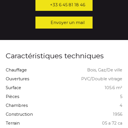
+33 6 45 81 18 46
Envoyer un mail
Caractéristiques techniques
Chauffage
Bois, Gaz/De ville
Ouvertures
PVC/Double vitrage
Surface
105.6
m²
Pièces
5
Chambres
4
Construction
1956
Terrain
05 a 72 ca