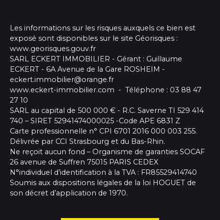
Les informations sur les risques auxquels ce bien est
exposé sont disponibles sur le site Géorisques :
www.georisques.gouv.fr
SARL ECKERT IMMOBILIER - Gérant : Guillaume
ECKERT - 6A Avenue de la Gare ROSHEIM -
eckert.immobilier@orange.fr
www.eckert-immobilier.com - Téléphone : 03 88 47
27 10
SARL au capital de 500 000 € - R.C. Saverne TI 529 414
740 – SIRET 52941474000025 -Code APE 6831 Z
Carte professionnelle n° CPI 6701 2016 000 003 255.
Délivrée par CCI Strasbourg et du Bas-Rhin.
Ne reçoit aucun fond – Organisme de garanties SOCAF
26 avenue de Suffren 75015 PARIS CEDEX
N°individuel d’identification à la TVA : FR85529414740
Soumis aux dispositions légales de la loi HOGUET de
son décret d’application de 1970.