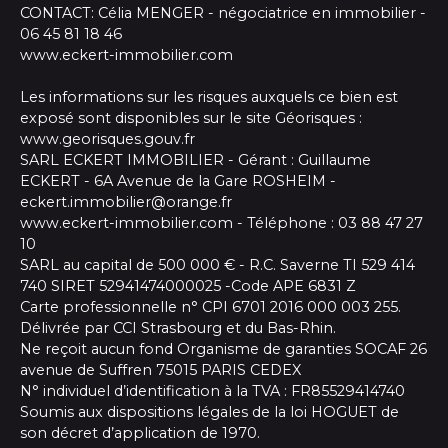
CONTACT: Célia MENGER - négociatrice en immobilier -
06 45 81 18 46
www.eckert-immobilier.com
Les informations sur les risques auxquels ce bien est
exposé sont disponibles sur le site Géorisques :
www.georisques.gouv.fr
SARL ECKERT IMMOBILIER - Gérant : Guillaume
ECKERT - 6A Avenue de la Gare ROSHEIM -
eckert.immobilier@orange.fr
www.eckert-immobilier.com - Téléphone : 03 88 47 27
10
SARL au capital de 500 000 € - R.C. Saverne TI 529 414
740 SIRET 52941474000025 -Code APE 6831 Z
Carte professionnelle n° CPI 6701 2016 000 003 255.
Délivrée par CCI Strasbourg et du Bas-Rhin.
Ne reçoit aucun fond Organisme de garanties SOCAF 26
avenue de Suffren 75015 PARIS CEDEX
N° individuel d’identification à la TVA : FR85529414740
Soumis aux dispositions légales de la loi HOGUET de
son décret d’application de 1970.