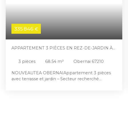
335 846
€
APPARTEMENT 3 PIÈCES EN REZ-DE-JARDIN À
OBERNAI
3
pièces
68.54
m²
Obernai 67210
NOUVEAUTEA OBERNAIAppartement 3 pièces
avec terrasse et jardin – Secteur recherché
d’ObernaiSitué dans un secteur prisé et calme
d’Obernai, à seulement 5 minutes à pied du
centre-ville, cet appartement offre un cadre de vie
idéal, alliant confort et proximité des commodités.
Au sein d’une copropriété à taille humaine de
seulement 9 appartements, ce bien en rez-de-
jardin se compose d’un hall d’entrée avec
interphone, d’un séjour spacieux et lumineux