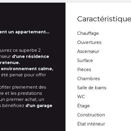
Caractéristiqu
ment un appartement…
Chauffage
Ouvertures
uvrez ce superbe 2
Ascenseur
enseur
d'une résidence
Surface
tretenue
.
n
environnement calme,
Pièces
 été pensé pour offrir
Chambres
rofiter pleinement des
Salle de bains
ée et les prestations
WC
r un premier achat, un
s bénéficiez
d'un garage
Étage
Construction
État intérieur