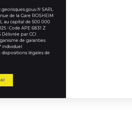
w.georisques.gouv.fr SARL
nue de la Gare ROSHEIM
L au capital de 500 000
0025 -Code APE 6831 Z
 Délivrée par CCI
rganisme de garanties
individuel
 dispositions légales de
il