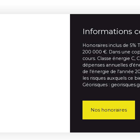
Informations 
Honoraires inclus de 5% T
200 000 €. Dans une copr
cours. Classe énergie C,
dépenses annuelles d'éner
de l'énergie de l'année 2
les risques auxquels ce bi
Géorisques : georisques.g
Nos honoraires