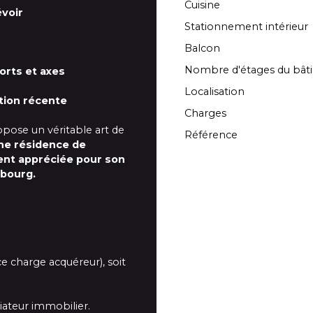
Cuisine
évoir
Stationnement intérieur
Balcon
Nombre d'étages du bât
rts et axes
Localisation
tion récente
Charges
pose un véritable art de
Référence
ne résidence de
ent appréciée pour son
sbourg.
 charge acquéreur), soit
iateur immobilier.