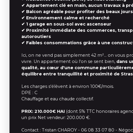
✔ Appartement clé en main, aucun travaux à pr
✔ Balcon agréable pour profiter des beaux jours
✔ Environnement calme et recherché
✔ 1 garage en sous-sol avec ascenseur
✔ Proximité immédiate des commerces, transpo
autoroutiers
✔ Faibles consommations grâce à une construc
Ici, on ne vend pas simplement 42 m²… on vous pro
vivre. Un appartement où l'on se sent bien,
dans u
qualité, au cœur d'une commune particulièrem
équilibre entre tranquillité et proximité de Stra
Les charges s'élèvent à environ 100€/mois.
DPE : C
Chauffage et eau chaude collectif.
PRIX: 210.000€ HAI
(dont 5% TTC honoraires agence
un prix Net vendeur: 200.000 €.
Contact : Tristan CHAROY - 06 08 33 07 80 - Négoc