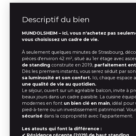
Descriptif du bien
MUNDOLSHEIM – Ici, vous n'achetez pas seule
vous choisissez un cadre de vie.
À seulement quelques minutes de Strasbourg, déco
pièces d'environ 42 m², situé au 1er étage avec asc
de standing
construite en 2019,
parfaitement en
Dès les premiers instants, vous serez séduit par so
sa luminosité et son confort.
Ici, chaque espace a
une qualité de vie au quotidien.
Le séjour, ouvert sur un agréable balcon, invite à p
beaux jours dans un cadre paisible. La cuisine équip
modernes en font
un bien clé en main
, idéal pou
pied-à-terre ou un investissement patrimonial. Vou
sécurisé
dans la copropriété avec l'appartement.
Les atouts qui font la différence :
✔ Résidence récente (2019) de haut standing