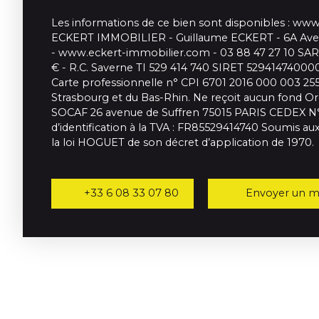
Les informations de ce bien sont disponibles : ww
ECKERT IMMOBILIER - Guillaume ECKERT - 6A Ave
- www.eckert-immobilier.com - 03 88 47 27 10 SAR
€ - R.C. Saverne TI 529 414 740 SIRET 5294147400
Carte professionnelle n° CPI 6701 2016 000 003 255
Strasbourg et du Bas-Rhin. Ne reçoit aucun fond O
SOCAF 26 avenue de Suffren 75015 PARIS CEDEX N° 
d’identification à la TVA : FR85529414740 Soumis aux
la loi HOGUET de son décret d’application de 1970.
+33 6 08 33 07 80
Envoyer un ma