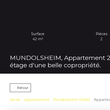
Surface
Pièces
42
m²
2
MUNDOLSHEIM, Appartement 2 pi
étage d'une belle copropriété.
Retour
Vente
Appartement
Mundolsheim 67450
Appartem