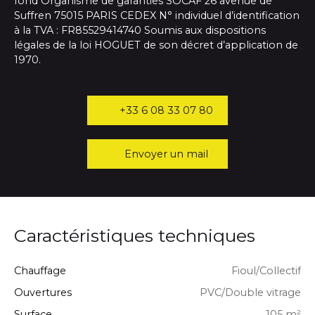
fond Organisme de garanties SOCAF 26 avenue de
Suffren 75015 PARIS CEDEX N° individuel d’identification
à la TVA : FR85529414740 Soumis aux dispositions
légales de la loi HOGUET de son décret d’application de
1970.
+33 6 08 33 07 80
Envoyer un mail
Caractéristiques techniques
Chauffage
Fioul/Collectif
Ouvertures
PVC/Double vitrage
Surface
105
m²