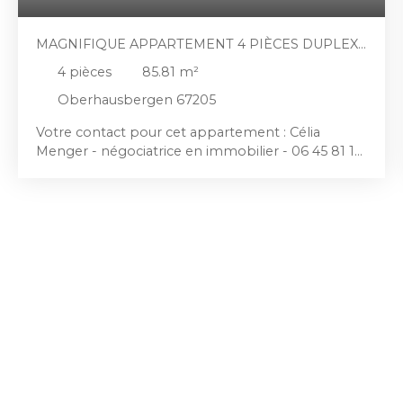
MAGNIFIQUE APPARTEMENT 4 PIÈCES DUPLEX
AVEC TERRASSE À OBERHAUSBERGEN
4
pièces
85.81
m²
Oberhausbergen 67205
Votre contact pour cet appartement : Célia
Menger - négociatrice en immobilier - 06 45 81 18
46 NOUVEAU EN EXCLUSIVITE : Duplex de 4
pièces à OBERHAUSBERGEN. Dans en
environnement calme et verdoyant disposant
d'un terrain de pétanque, d'une aire de jeux, divers
espaces propice à la détente... venez découvrir ce:
Magnifique Duplex 4 pièces dans une petite
résidence récente de 2020 de seulement 3
appartements au 1er et dernier étage. L'avantage
de n'avoir aucun voisin au-dessus de sa tête. D'une
surface habitable de 85,81 m²/hab et 102m²/sol
avec une belle terrasse de 17 m², comprenant: - 1
entrée - 1 WC indépendant - 1 séjour double - 1
cuisine aménagée et équipée - 1 cellier le tout