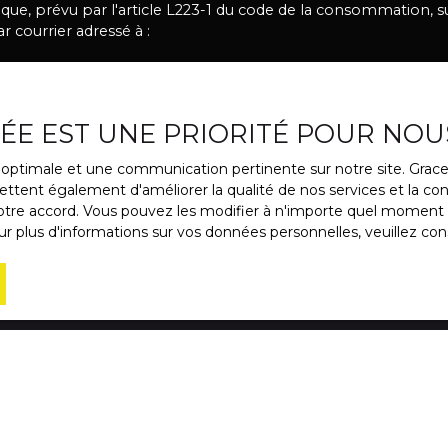
e, prévu par l'article L223-1 du code de la consommation, sur
 courrier adressé à :
 Bloctel, CS 61311, 41013 BLOIS CEDEX.
e traitement de vos données personnelles, veuillez consulter 
VÉE EST UNE PRIORITÉ POUR NOU
ce optimale et une communication pertinente sur notre site. Gra
ttent également d'améliorer la qualité de nos services et la conv
Recevoir des annonces
re accord. Vous pouvez les modifier à n'importe quel moment via
r plus d'informations sur vos données personnelles, veuillez con
JE SUIS PROPRIÉTAIRE
Estimez votre bien