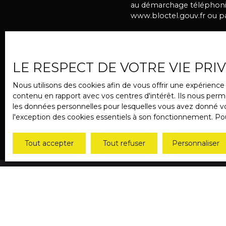
au démarchage téléphoniqu
www.bloctel.gouv.fr ou par
Société Worldline, Service
Pour en savoir plus sur l
LE RESPECT DE VOTRE VIE PRI
confidentialité
.
Nous utilisons des cookies afin de vous offrir une expérien
contenu en rapport avec vos centres d'intérêt. Ils nous perme
les données personnelles pour lesquelles vous avez donné vot
l'exception des cookies essentiels à son fonctionnement. Pou
Tout accepter
Tout refuser
Personnaliser
JE RECHERCHE UN BIEN
Vente terrain Oberhaslach (67280)