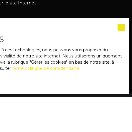
 le site Internet
notre
politique de
S
ce à ces technologies, nous pouvons vous proposer du
ivialité de notre site internet. Nous utiliserons uniquement
 la rubrique ″Gérer les cookies″ en bas de notre site, à
sulter
notre politique de confidentialité
.
INFORMATIONS
Nos honoraires