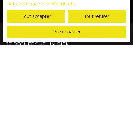
notre politique de confidentialité
.
Tout accepter
Tout refuser
Personnaliser
JE RECHERCHE UN BIEN
Vente terrain Oberhaslach (67280)
Vente maison Boersch (67530)
Vente appartement Strasbourg (67100)
Vente maison Niederhaslach (67280)
Vente maison Rosheim (67560)
Vente maison Obernai (67210)
JE SUIS PROPRIÉTAIRE