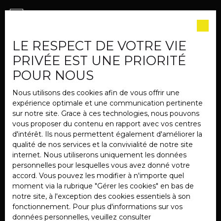
J'accepte le traitement de mes données
personnelles conformément au RGPD. Si vous ne
souhaitez pas faire l'objet de prospection
LE RESPECT DE VOTRE VIE
commerciale par voie téléphonique, vous pouvez
vous inscrire gratuitement sur la liste d'opposition
PRIVÉE EST UNE PRIORITÉ
au démarchage téléphonique, prévu par l'article
POUR NOUS
L223-1 du code de la consommation, sur le site
Internet www.bloctel.gouv.fr ou par courrier
Nous utilisons des cookies afin de vous offrir une
adressé à :
expérience optimale et une communication pertinente
sur notre site. Grace à ces technologies, nous pouvons
Société Worldline, Service Bloctel, CS 61311, 41013
vous proposer du contenu en rapport avec vos centres
BLOIS CEDEX.
d'intérêt. Ils nous permettent également d'améliorer la
qualité de nos services et la convivialité de notre site
Pour en savoir plus sur le traitement de vos
internet. Nous utiliserons uniquement les données
données personnelles, veuillez consulter notre
personnelles pour lesquelles vous avez donné votre
politique de confidentialité
.
accord. Vous pouvez les modifier à n'importe quel
moment via la rubrique ″Gérer les cookies″ en bas de
notre site, à l'exception des cookies essentiels à son
Recevoir des annonces
fonctionnement. Pour plus d'informations sur vos
données personnelles, veuillez consulter